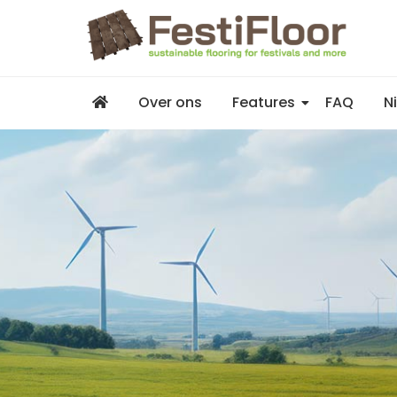
Over ons
Features
FAQ
N