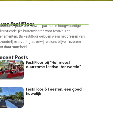
ver FestiFloor
stifloor is jouw vertrouwde partner in hoogwaardige,
lieuvriendelijke buitenvloeren voor festivals en
enementen. Bij Festifloor geloven we in het creëren van
tzonderlijke ervaringen, terwijl we ons blijven inzetten
or duurzaamheid.
ecent Posts
FestiFloor bij “Het meest
duurzame festival ter wereld”
FestiFloor & Feesten, een goed
huwelijk