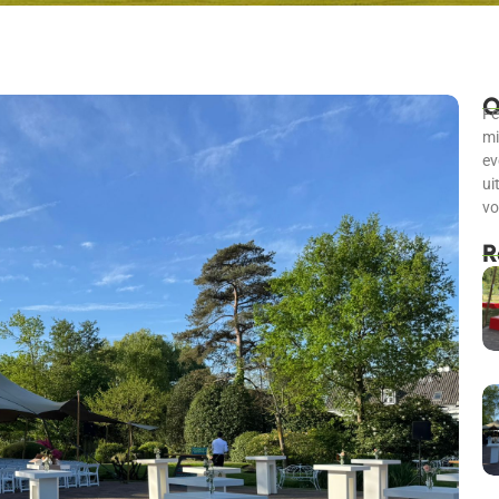
O
Fe
mi
ev
ui
vo
R