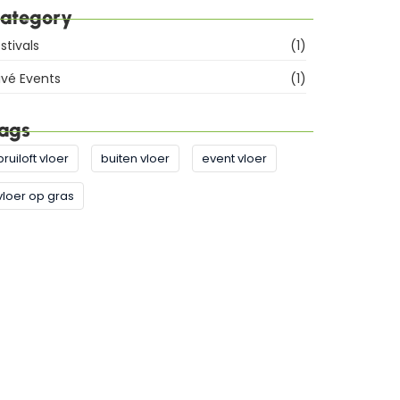
ategory
stivals
(1)
ivé Events
(1)
ags
bruiloft vloer
buiten vloer
event vloer
vloer op gras