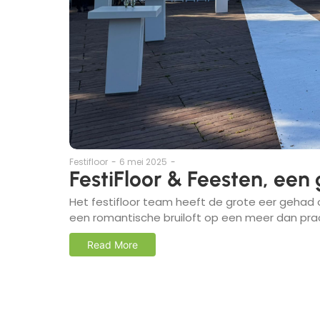
Festifloor
-
6 mei 2025
-
FestiFloor & Feesten, een
Het festifloor team heeft de grote eer gehad o
een romantische bruiloft op een meer dan prac
Read More