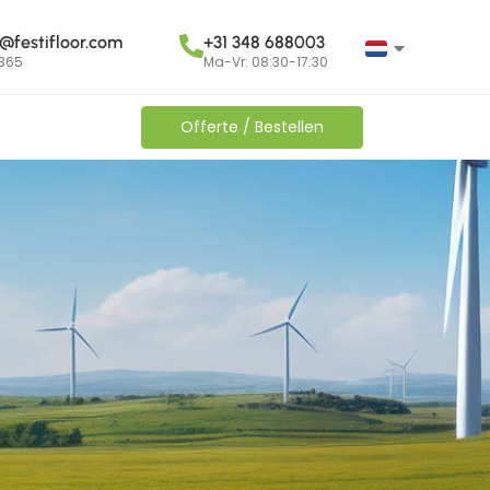
o@festifloor.com
+31 348 688003
365
Ma-Vr: 08:30-17:30
Offerte / Bestellen