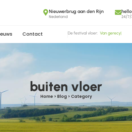
Nieuwerbrug aan den Rijn
hell
Nederland
24/7/
De festival vloer:
V
a
n
g
e
r
e
c
y
c
l
e
|
ieuws
Contact
buiten vloer
Home > Blog > Category