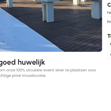
C
Fe
Pr
T
 goed huwelijk
m onze 100% circulaire event vloer te plaatsen voor
htige privé trouwlocatie.