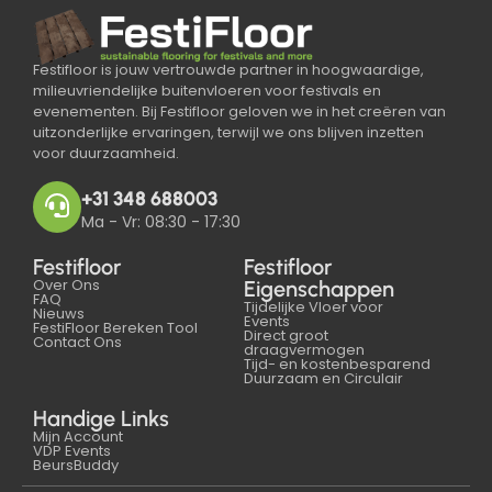
Festifloor is jouw vertrouwde partner in hoogwaardige,
milieuvriendelijke buitenvloeren voor festivals en
evenementen. Bij Festifloor geloven we in het creëren van
uitzonderlijke ervaringen, terwijl we ons blijven inzetten
voor duurzaamheid.
+31 348 688003
Ma - Vr: 08:30 - 17:30
Festifloor
Festifloor
Over Ons
Eigenschappen
FAQ
Tijdelijke Vloer voor
Nieuws
Events
FestiFloor Bereken Tool
Direct groot
Contact Ons
draagvermogen
Tijd- en kostenbesparend
Duurzaam en Circulair
Handige Links
Mijn Account
VDP Events
BeursBuddy