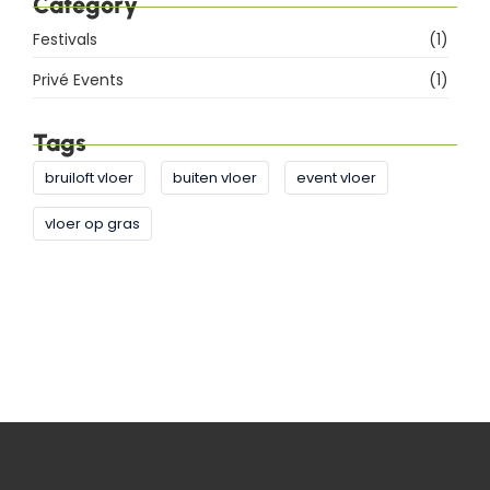
Category
Festivals
(1)
Privé Events
(1)
Tags
bruiloft vloer
buiten vloer
event vloer
vloer op gras